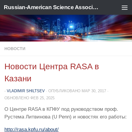
Russian-American Science Association
Перейти к содержимому
НОВОСТИ
Новости Центра RASA в
Казани
-
VLADIMIR SHILTSEV
· ОПУБЛИКОВАНО
МАР 30, 2017
·
ОБНОВЛЕНО
ФЕВ 25, 2025
О Центре RASA в КПФУ под руководством проф.
Рустема Литвинова (U Penn) и новостях его работы:
http://rasa.kpfu.ru/about/