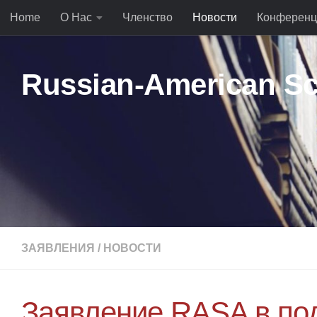
Home
О Нас
Членство
Новости
Конференц
Перейти к содержимому
Russian-American Sc
ЗАЯВЛЕНИЯ
/
НОВОСТИ
Заявление RASA в п