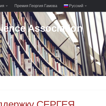
ия
Премия Георгия Гамова
Русский
ience Association
оддержку СЕРГЕЯ