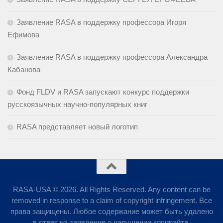
Заявление RASA в поддержку профессора Игоря
Ефимова
Заявление RASA в поддержку профессора Александра
Кабанова
Фонд FLDV и RASA запускают конкурс поддержки
русскоязычных научно-популярных книг
RASA представляет новый логотип
RASA-USA © 2026. All Rights Reserved. Any content can be
removed in response to a claim of copyright infringement. Все
права защищены. Любое содержание может быть удалено
в ответ на заявление о нарушении копирайта.