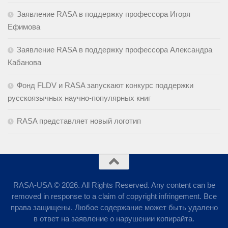
Заявление RASA в поддержку профессора Игоря
Ефимова
Заявление RASA в поддержку профессора Александра
Кабанова
Фонд FLDV и RASA запускают конкурс поддержки
русскоязычных научно-популярных книг
RASA представляет новый логотип
RASA-USA © 2026. All Rights Reserved. Any content can be
removed in response to a claim of copyright infringement. Все
права защищены. Любое содержание может быть удалено
в ответ на заявление о нарушении копирайта.