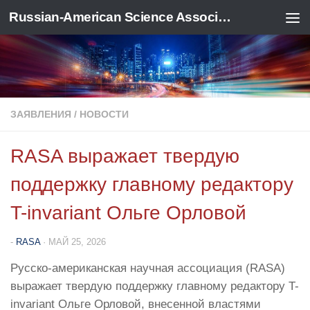
Russian-American Science Association
Перейти к содержимому
ЗАЯВЛЕНИЯ
/
НОВОСТИ
RASA выражает твердую
поддержку главному редактору
T-invariant Ольге Орловой
-
RASA
·
МАЙ 25, 2026
Русско-американская научная ассоциация (RASA)
выражает твердую поддержку главному редактору T-
invariant Ольге Орловой, внесенной властями