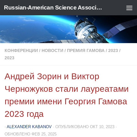
Russian-American Science Association
Перейти к содержимому
КОНФЕРЕНЦИИ
/
НОВОСТИ
/
ПРЕМИЯ ГАМОВА
/
2023
/
2023
Андрей Зорин и Виктор
Черножуков стали лауреатами
премии имени Георгия Гамова
2023 года
-
ALEXANDER KABANOV
· ОПУБЛИКОВАНО
ОКТ 10, 2023
·
ОБНОВЛЕНО
ФЕВ 25, 2025