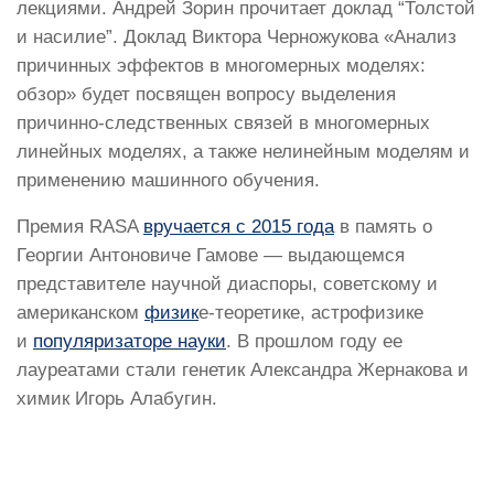
лекциями. Андрей Зорин прочитает доклад “Толстой
и насилие”. Доклад Виктора Черножукова «Анализ
причинных эффектов в многомерных моделях:
обзор» будет посвящен вопросу выделения
причинно-следственных связей в многомерных
линейных моделях, а также нелинейным моделям и
применению машинного обучения.
Премия RASA
вручается с 2015 года
в память о
Георгии Антоновиче Гамове — выдающемся
представителе научной диаспоры, советскому и
американском
физик
е-теоретике, астрофизике
и
популяризаторе науки
. В прошлом году ее
лауреатами стали генетик Александра Жернакова и
химик Игорь Алабугин.