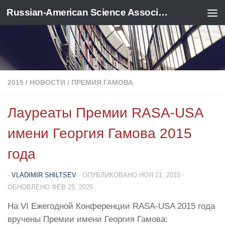
Russian-American Science Association
Перейти к содержимому
2015
/
НОВОСТИ
/
ПРЕМИЯ ГАМОВА
Лауреаты Премии RASA-USA
имени Георгия Гамова 2015
года
-
VLADIMIR SHILTSEV
· ОПУБЛИКОВАНО
НОЯ 21, 2015
·
ОБНОВЛЕНО
ФЕВ 25, 2025
На VI Ежегодной Конференции RASA-USA 2015 года
вручены Премии имени Георгия Гамова: