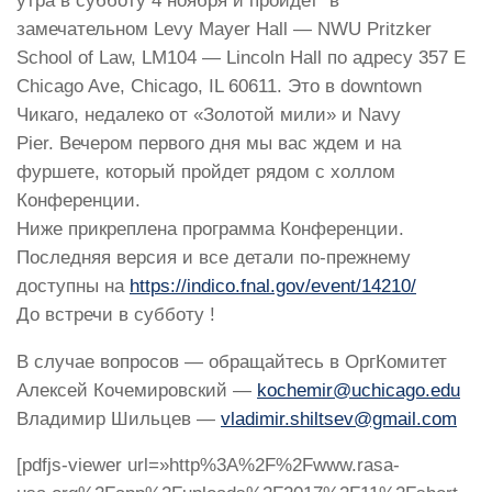
утра в субботу 4 ноября и пройдет в
замечательном Levy Mayer Hall — NWU Pritzker
School of Law, LM104 — Lincoln Hall по адресу 357 E
Chicago Ave, Chicago, IL 60611. Это в downtown
Чикаго, недалеко от «Золотой мили» и Navy
Pier. Вечером первого дня мы вас ждем и на
фуршете, который пройдет рядом с холлом
Конференции.
Ниже прикреплена программа Конференции.
Последняя версия и все детали по-прежнему
доступны на
https://indico.fnal.gov/event/
14210/
До встречи в субботу !
В случае вопросов — обращайтесь в ОргКомитет
Алексей Кочемировский —
kochemir@uchicago.edu
Владимир Шильцев —
vladimir.shiltsev@gmail.com
[pdfjs-viewer url=»http%3A%2F%2Fwww.rasa-