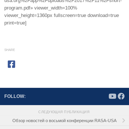
usa.org%2Fapp%2Fuploads%2F2017%2F11%2Fshort-
program.pdf» viewer_width=100%
viewer_height=1360px fullscreen=true download=true
print=true]
SHARE
FOLLOW:
СЛЕДУЮЩАЯ ПУБЛИКАЦИЯ
Обзор новостей о восьмой конференции RASA-USA